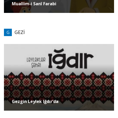
Muallim-i Sanî Farabi
GEZİ
G
Gezgin Leylek Iğdır’da