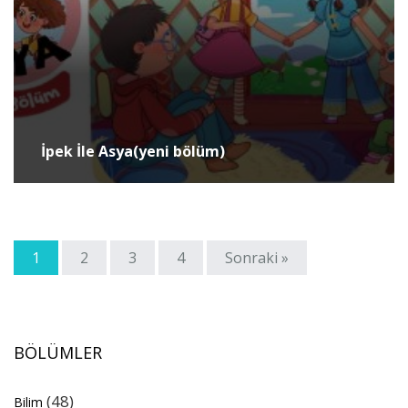
İpek İle Asya(yeni bölüm)
1
2
3
4
Sonraki »
BÖLÜMLER
(48)
Bilim