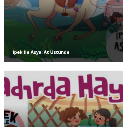
İpek İle Asya; At Üstünde