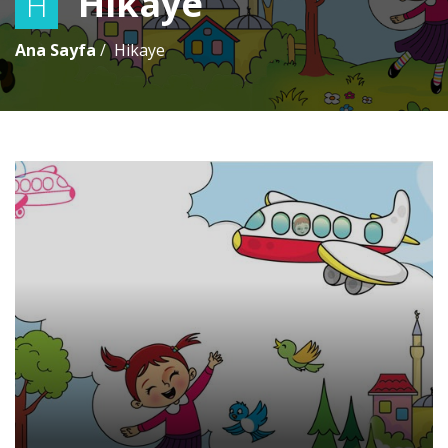
Hikaye
H
Ana Sayfa
Hikaye