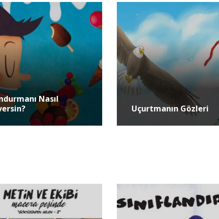
ndurmanı Nasıl
versin?
Uçurtmanın Gözleri