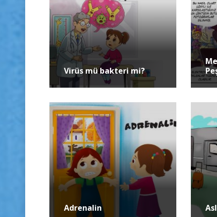
Me
Virüs mü bakteri mi?
Pe
Adrenalin
As