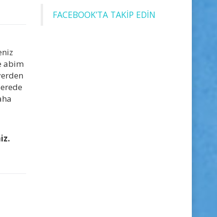
FACEBOOK’TA TAKİP EDİN
eniz
e abim
yerden
Nerede
Daha
iz.