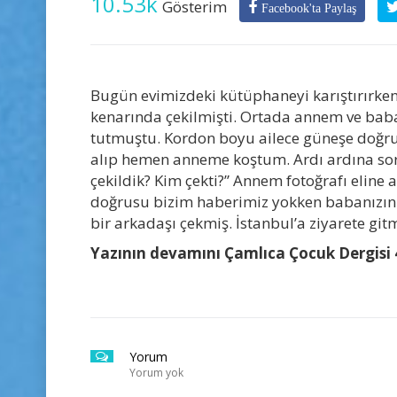
10.53k
Gösterim
Facebook'ta Paylaş
Bugün evimizdeki kütüphaneyi karıştırırken, 
kenarında çekilmişti. Ortada annem ve bab
tutmuştu. Kordon boyu ailece güneşe doğru
alıp hemen anneme koştum. Ardı ardına soru
çekildik? Kim çekti?” Annem fotoğrafı eline 
doğrusu bizim haberimiz yokken babanızın
bir arkadaşı çekmiş. İstanbul’a ziyarete git
Yazının devamını Çamlıca Çocuk Dergisi 
Yorum
Yorum yok