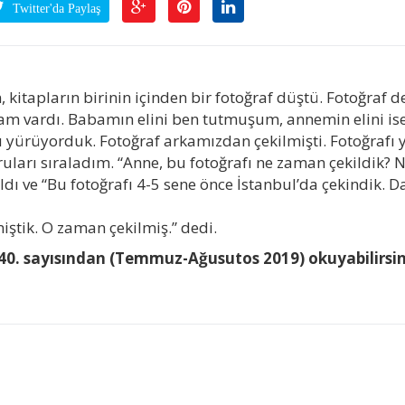
Twitter'da Paylaş
kitapların birinin içinden bir fotoğraf düştü. Fotoğraf d
am vardı. Babamın elini ben tutmuşum, annemin elini is
 yürüyorduk. Fotoğraf arkamızdan çekilmişti. Fotoğrafı 
ları sıraladım. “Anne, bu fotoğrafı ne zaman çekildik? 
aldı ve “Bu fotoğrafı 4-5 sene önce İstanbul’da çekindik. 
miştik. O zaman çekilmiş.” dedi.
40. sayısından (Temmuz-Ağusutos 2019) okuyabilirsin