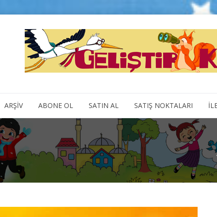
ARŞİV
ABONE OL
SATIN AL
SATIŞ NOKTALARI
İL