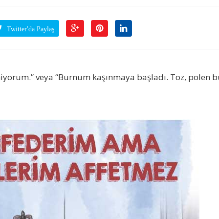
Twitter'da Paylaş
iyorum.” veya “Burnum kaşınmaya başladı. Toz, polen b