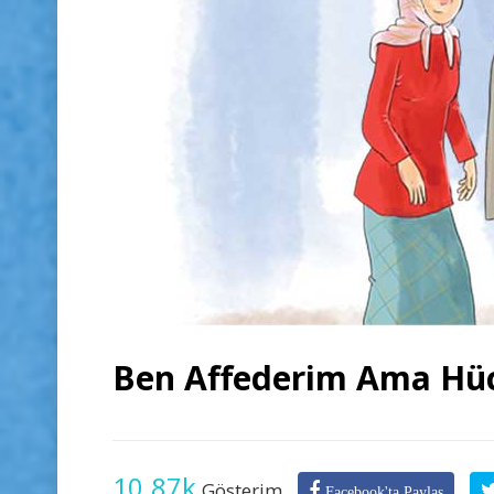
Ben Affederim Ama Hüc
10.87k
Gösterim
Facebook'ta Paylaş