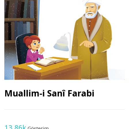
Muallim-i Sanî Farabi
13.86k
Gösterim