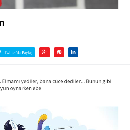
un
Twitter'da Paylaş
lmamı yediler, bana cüce dediler… Bunun gibi
oyun oynarken ebe