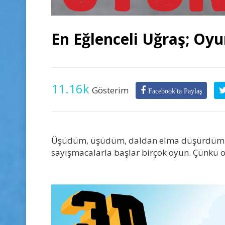
En Eğlenceli Uğraş; Oy
11.16k
Gösterim
Facebook'ta Paylaş
Üşüdüm, üşüdüm, daldan elma düşürdüm. E
sayışmacalarla başlar birçok oyun. Çünkü 