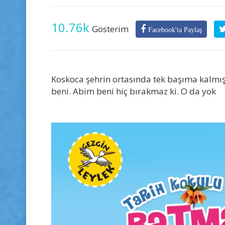
10.76k
Gösterim
Facebook'ta Paylaş
Koskoca şehrin ortasında tek başıma kalmı
beni. Abim beni hiç bırakmaz ki. O da yok