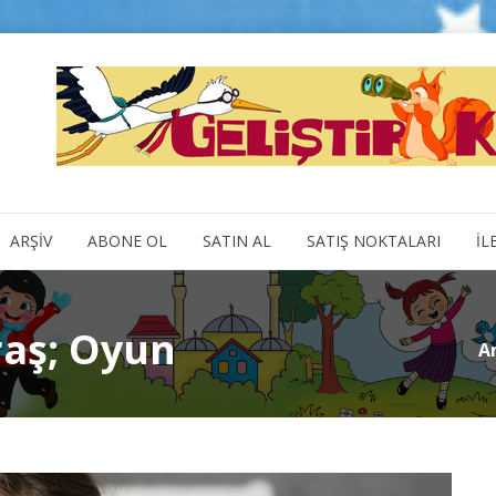
ARŞİV
ABONE OL
SATIN AL
SATIŞ NOKTALARI
İL
raş; Oyun
A