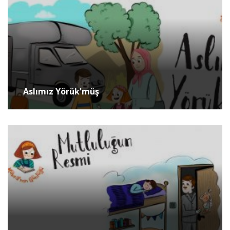
Aslımız Yörük'müş