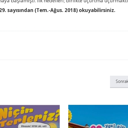
ya başlamıştı. İlk hedefleri; birlikte uçurtma uçurmaktı
9. sayısından (Tem.-Ağus. 2018) okuyabilirsiniz.
Sonrak