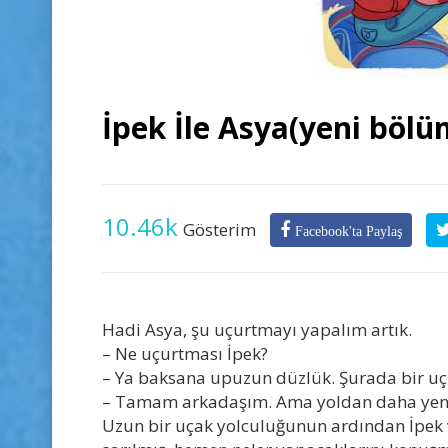
İpek İle Asya(yeni bölü
10.46k
Gösterim
Facebook'ta Paylaş
Hadi Asya, şu uçurtmayı yapalım artık.
– Ne uçurtması İpek?
– Ya baksana upuzun düzlük. Şurada bir u
– Tamam arkadaşım. Ama yoldan daha yeni ge
Uzun bir uçak yolculuğunun ardından İpek ve 