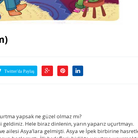
m)
Twitter'da Paylaş
çurtma yapsak ne güzel olmaz mı?
ldiniz. Hele biraz dinlenin, yarın yaparız uçurtmayı.
ailesi Asya’lara gelmişti. Asya ve İpek birbirine hasretl