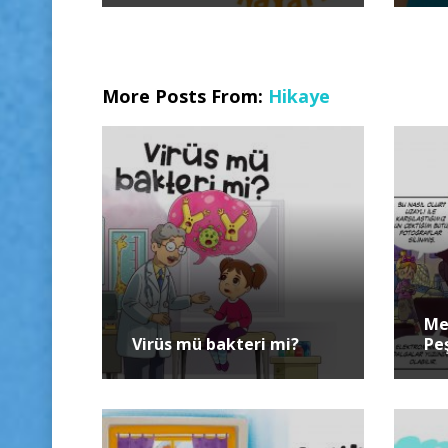
More Posts From:
Hikaye
Me
Virüs mü bakteri mi?
Pe