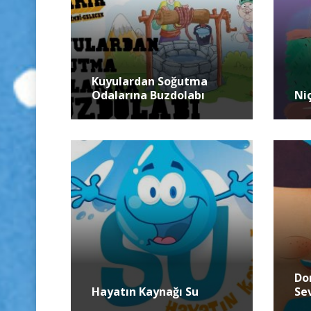
Kuyulardan Soğutma
Odalarına Buzdolabı
Niç
Do
Hayatın Kaynağı Su
Se