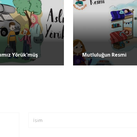
lımız Yörük'müş
Mutluluğun Resmi