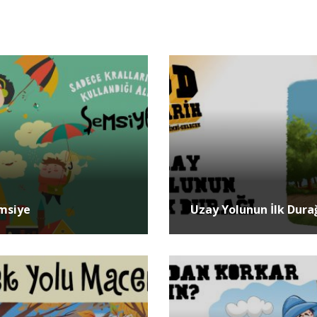
msiye
Uzay Yolunun İlk Dura