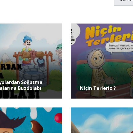
yulardan Soğutma
alarına Buzdolabı
Niçin Terleriz ?