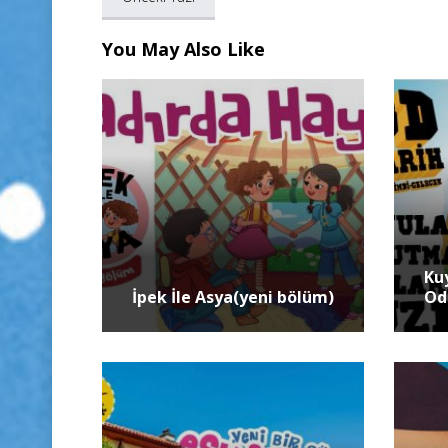
You May Also Like
Ku
İpek İle Asya(yeni bölüm)
Od