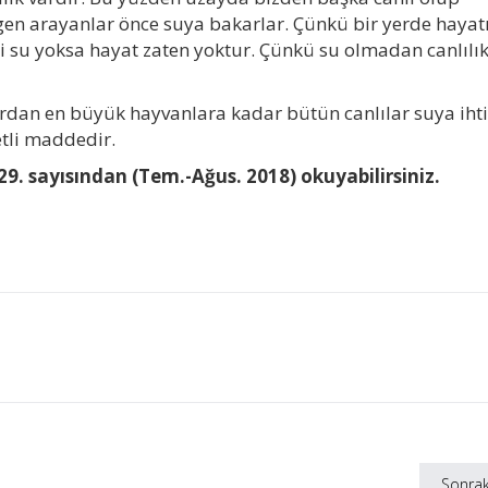
gen arayanlar önce suya bakarlar. Çünkü bir yerde hayat
rsi su yoksa hayat zaten yoktur. Çünkü su olmadan canlılı
ardan en büyük hayvanlara kadar bütün canlılar suya iht
etli maddedir.
9. sayısından (Tem.-Ağus. 2018) okuyabilirsiniz.
Sonrak