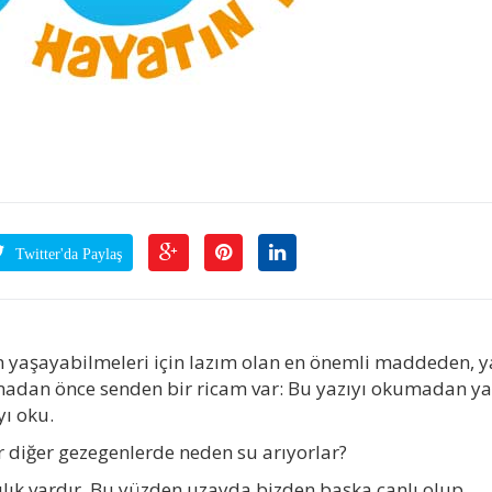
Twitter'da Paylaş
 yaşayabilmeleri için lazım olan en önemli maddeden, y
adan önce senden bir ricam var: Bu yazıyı okumadan y
yı oku.
 diğer gezegenlerde neden su arıyorlar?
lılık vardır. Bu yüzden uzayda bizden başka canlı olup