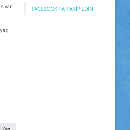
ın var
FACEBOOK’TA TAKİP EDİN
k
iyaç
i Yazı