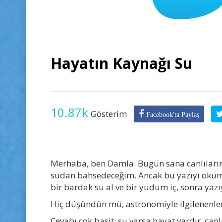
Hayatın Kaynağı Su
10.87k
Gösterim
Facebook'ta Paylaş
Merhaba, ben Damla. Bugün sana canlıların
sudan bahsedeceğim. Ancak bu yazıyı okum
bir bardak su al ve bir yudum iç, sonra yazı
Hiç düşündün mü, astronomiyle ilgilenenler
Cevabı çok basit; su varsa hayat vardır, can