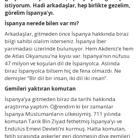
istiyorum. Hadi arkadaşlar, hep birlikte gezelim,
görelim İspanya’yı.
İspanya nerede bilen var mı?
Arkadaşlar, gitmeden önce İspanya hakkında biraz
bilgi sahibi olalım isterseniz. İspanya İber
yarımadası üzerinde bulunuyor. Hem Akdeniz’e hem
de Atlas Okyanusu’na kıyısı var. İspanya’nın nüfusu
47 milyon ve koşulan dil de İspanyolca. Aslında
biraz İspanyolca bilsem hiç de fena olmazdı. Ne
demişler “Bir dil bir insan, iki dil iki insan”.
Gemileri yaktıran komutan
İspanya’ya gitmeden biraz da tarihi hakkında
araştırma yaptım. Öğrendim ki bir zamanlar
İspanya Müslümanların ülkesiymiş. 711 yılında
komutan Tarık Bin Ziyad fethetmiş İspanya’yı ve
Endülüs Emevi Devleti’ni kurmuş. Hatta komutan,
fetih sırasında askerler geri dönmesin diye gemileri