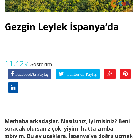
Gezgin Leylek İspanya’da
11.12k
Gösterim
Facebook'ta Paylaş
Twitter'da Paylaş
Merhaba arkadaşlar. Nasılsınız, iyi misiniz? Beni
soracak olursanız çok iyiyim, hatta zımba
gibiyim. Bu ay uzaklara, İspanya’ya doğru uçmak