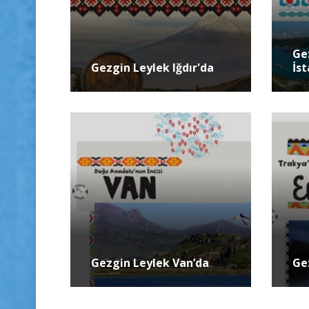
Ge
Gezgin Leylek Iğdır'da
İs
Gezgin Leylek Van’da
Ge