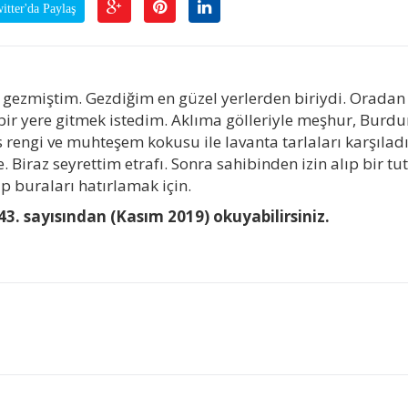
tter'da Paylaş
’i gezmiştim. Gezdiğim en güzel yerlerden biriydi. Oradan
n bir yere gitmek istedim. Aklıma gölleriyle meşhur, Burdur
 rengi ve muhteşem kokusu ile lavanta tarlaları karşıladı
. Biraz seyrettim etrafı. Sonra sahibinden izin alıp bir t
 buraları hatırlamak için.
3. sayısından (Kasım 2019) okuyabilirsiniz.