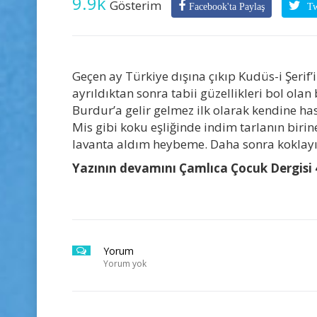
9.9k
Gösterim
Facebook'ta Paylaş
Twi
Geçen ay Türkiye dışına çıkıp Kudüs-i Şerif
ayrıldıktan sonra tabii güzellikleri bol ola
Burdur’a gelir gelmez ilk olarak kendine has
Mis gibi koku eşliğinde indim tarlanın birine
lavanta aldım heybeme. Daha sonra koklayıp
Yazının devamını Çamlıca Çocuk Dergisi 4
Yorum
Yorum yok