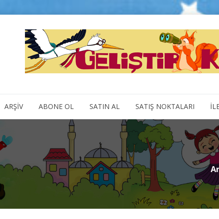
ARŞİV
ABONE OL
SATIN AL
SATIŞ NOKTALARI
İL
A