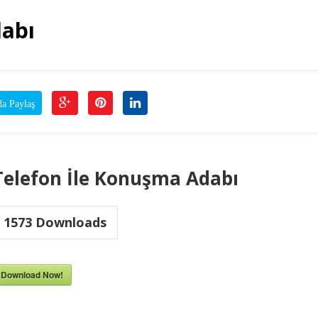
dabı
da Paylaş
Telefon İle Konuşma Adabı
1573
Downloads
Download Now!