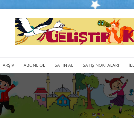
ARŞİV
ABONE OL
SATIN AL
SATIŞ NOKTALARI
İL