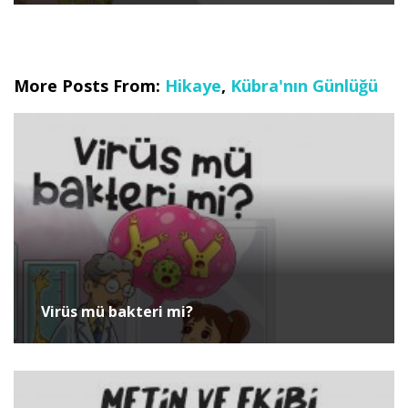
More Posts From:
Hikaye
,
Kübra'nın Günlüğü
Virüs mü bakteri mi?