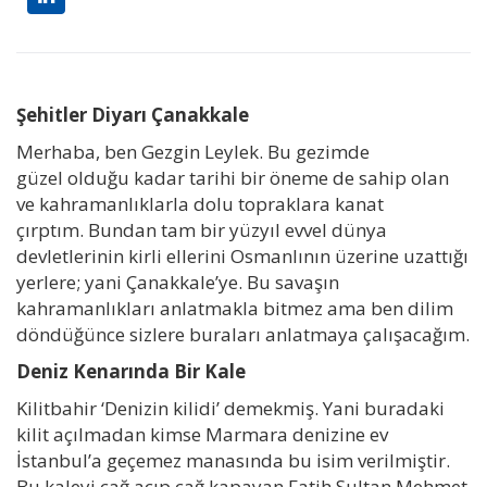
Şehitler Diyarı Çanakkale
Merhaba, ben Gezgin Leylek. Bu gezimde
güzel olduğu kadar tarihi bir öneme de sahip olan
ve kahramanlıklarla dolu topraklara kanat
çırptım. Bundan tam bir yüzyıl evvel dünya
devletlerinin kirli ellerini Osmanlının üzerine uzattığı
yerlere; yani Çanakkale’ye. Bu savaşın
kahramanlıkları anlatmakla bitmez ama ben dilim
döndüğünce sizlere buraları anlatmaya çalışacağım.
Deniz Kenarında Bir Kale
Kilitbahir ‘Denizin kilidi’ demekmiş. Yani buradaki
kilit açılmadan kimse Marmara denizine ev
İstanbul’a geçemez manasında bu isim verilmiştir.
Bu kaleyi çağ açıp çağ kapayan Fatih Sultan Mehmet