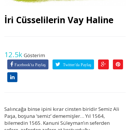
İri Cüsselilerin Vay Haline
12.5k
Gösterim
Facebook'ta Paylaş
Twitter'da Paylaş
Salıncağa binse ipini kırar cinsten biridir Semiz Ali
Paşa, boşuna ‘semiz’ dememişler… Yıl 1564,
bilemedin 1565. Kanuni Süleyman’ın seferden
sefere, zaferden zafere at koşturduğu