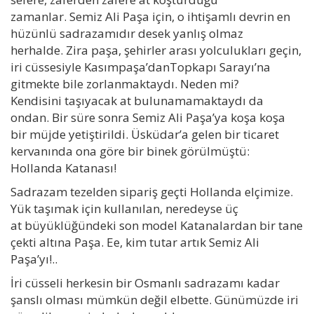
zamanlar. Semiz Ali Paşa için, o ihtişamlı devrin en
hüzünlü sadrazamıdır desek yanlış olmaz
herhalde. Zira paşa, şehirler arası yolculukları geçin,
iri cüssesiyle Kasımpaşa’danTopkapı Sarayı’na
gitmekte bile zorlanmaktaydı. Neden mi?
Kendisini taşıyacak at bulunamamaktaydı da
ondan. Bir süre sonra Semiz Ali Paşa’ya koşa koşa
bir müjde yetiştirildi. Üsküdar’a gelen bir ticaret
kervanında ona göre bir binek görülmüştü:
Hollanda Katanası!
Sadrazam tezelden sipariş geçti Hollanda elçimize.
Yük taşımak için kullanılan, neredeyse üç
at büyüklüğündeki son model Katanalardan bir tane
çekti altına Paşa. Ee, kim tutar artık Semiz Ali
Paşa’yı!..
İri cüsseli herkesin bir Osmanlı sadrazamı kadar
şanslı olması mümkün değil elbette. Günümüzde iri