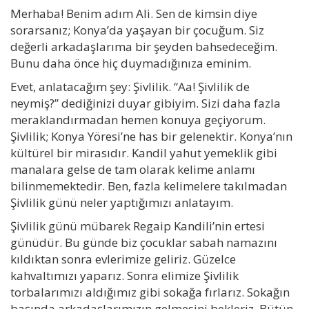
Merhaba! Benim adım Ali. Sen de kimsin diye
sorarsanız; Konya’da yaşayan bir çocuğum. Siz
değerli arkadaşlarıma bir şeyden bahsedeceğim.
Bunu daha önce hiç duymadığınıza eminim.
Evet, anlatacağım şey: Şivlilik. “Aa! Şivlilik de
neymiş?” dediğinizi duyar gibiyim. Sizi daha fazla
meraklandırmadan hemen konuya geçiyorum.
Şivlilik; Konya Yöresi’ne has bir gelenektir. Konya’nın
kültürel bir mirasıdır. Kandil yahut yemeklik gibi
manalara gelse de tam olarak kelime anlamı
bilinmemektedir. Ben, fazla kelimelere takılmadan
Şivlilik günü neler yaptığımızı anlatayım.
Şivlilik günü mübarek Regaip Kandili’nin ertesi
günüdür. Bu günde biz çocuklar sabah namazını
kıldıktan sonra evlerimize geliriz. Güzelce
kahvaltımızı yaparız. Sonra elimize Şivlilik
torbalarımızı aldığımız gibi sokağa fırlarız. Sokağın
başında arkadaşlarımızın gelmesini bekleriz. Bütün