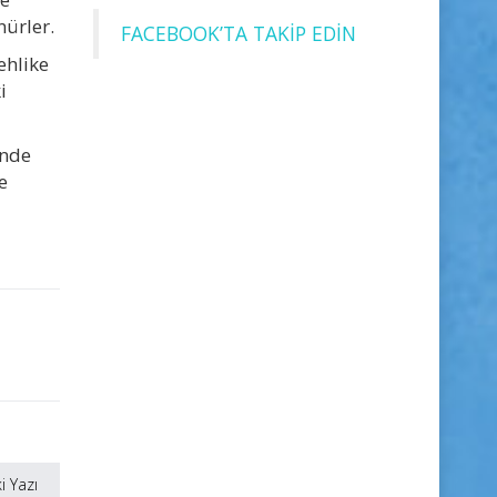
nürler.
FACEBOOK’TA TAKİP EDİN
ehlike
i
inde
e
i Yazı