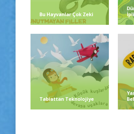
Dü
Bu Hayvanlar Çok Zeki
İpl
Ya
Tabiattan Teknolojiye
Bel