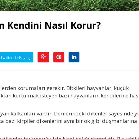
n Kendini Nasıl Korur?
Twitter'da Paylaş
elerden korumaları gerekir. Bitkileri hayvanlar, küçük
ktan kurtulmak isteyen bazı hayvanların kendilerine has
yan kalkanları vardır. Derilerindeki dikenler sayesinde yır
a bazı kirpiler dikenlerini aynı bir ok gibi düşmanlarına
 dikenler bulunduğu için kirpi balığı denmiştir. Bir tehli