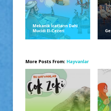
Mekanik İcatların Dahi
Mucidi El-Cezeri
Ge
More Posts From:
Hayvanlar