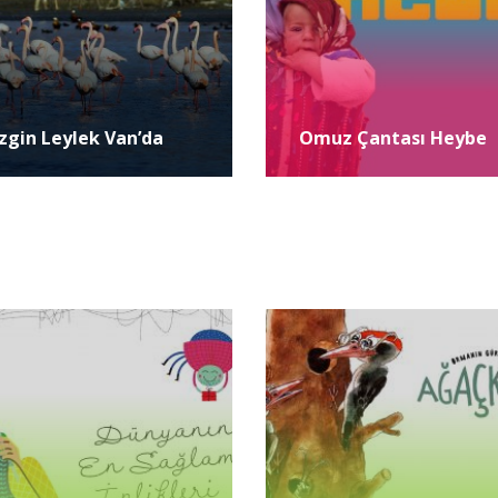
zgin Leylek Van’da
Omuz Çantası Heybe