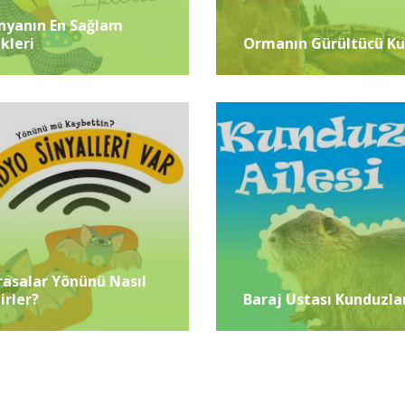
nyanın En Sağlam
ikleri
Ormanın Gürültücü K
rasalar Yönünü Nasıl
irler?
Baraj Ustası Kunduzla