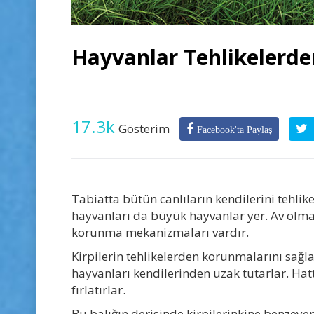
Hayvanlar Tehlikelerde
17.3k
Gösterim
Facebook'ta Paylaş
Tabiatta bütün canlıların kendilerini tehlik
hayvanları da büyük hayvanlar yer. Av olma
korunma mekanizmaları vardır.
Kirpilerin tehlikelerden korunmalarını sağla
hayvanları kendilerinden uzak tutarlar. Hatt
fırlatırlar.
Bu balığın derisinde kirpilerinkine benzeyen