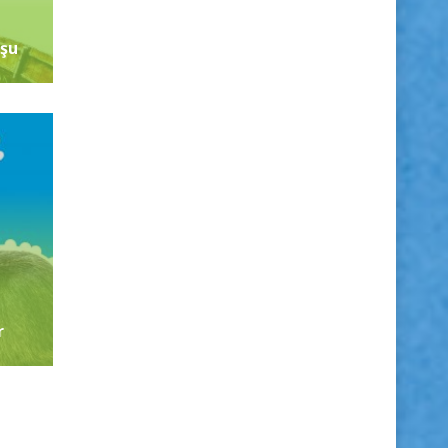
uşu
r