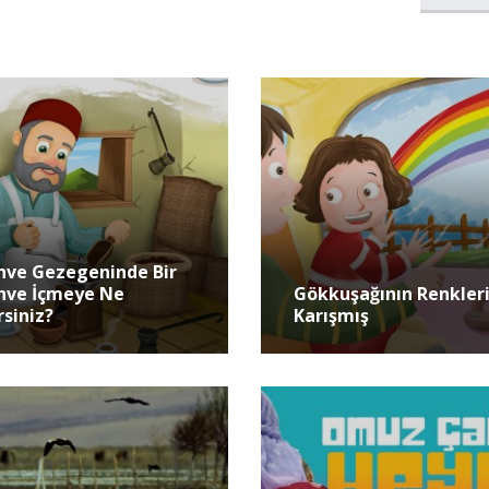
hve Gezegeninde Bir
hve İçmeye Ne
Gökkuşağının Renkler
rsiniz?
Karışmış